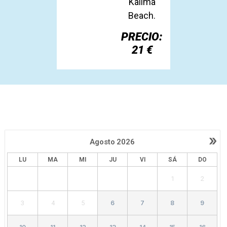
Kalima
Beach.
PRECIO:
21 €
»
Agosto
2026
LU
MA
MI
JU
VI
SÁ
DO
1
2
3
4
5
6
7
8
9