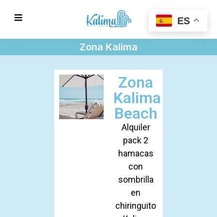
ES
Zona Kalima
Zona
Kalima
Beach
Alquiler
pack 2
hamacas
con
sombrilla
en
chiringuito